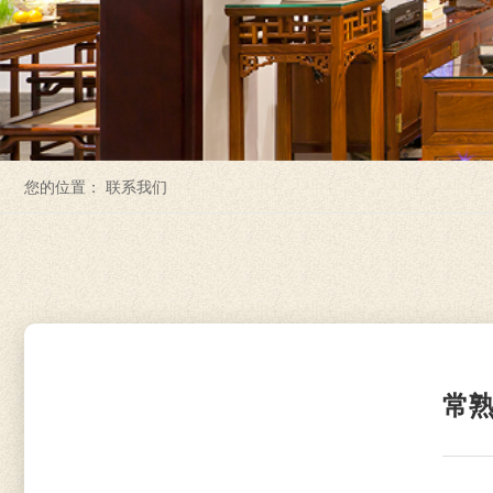
您的位置： 联系我们
常