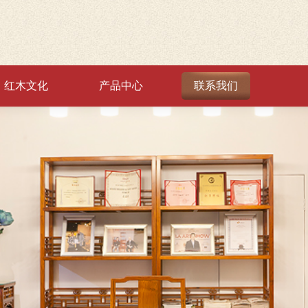
红木文化
产品中心
联系我们